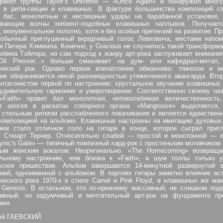
работ группы Taylor’s Universe — «Once Again» и обнаружил много
о в ритм-секции и клавишных. В фактуре большинства композиций гл
 бас, монолитные и неспешные удары на барабанной установке,
ивающие волны эмбиент-подобных клавишных наплывов. Получает
, монументальное полотно, хотя и без особых претензий на развитие. Пр
еобычный приглушенный вкрадчивый голос Левковича, местами напо
и Питера Хэммила. Конечно, у Gracious не случилось такой трансформа
обина Тэйлора, но сам подход к жанру арт-рока заслуживает внимани
Oil Presser...» больше смахивает на дум- или кафедрал-метал
ческий рок. Однако первое впечатление обманчиво: тяжелое и м
ие оборачивается некой разновидностью утяжеленного авангарда. Вто
нтагонистом первой по настроению: хрустальное звучание клавишных
удивительную гармонию и умиротворение. Соответственно своему наз
«Faith» правит бал монолитная, непоколебимая величественность,
ет апогея в раскатах соборного органа. «Mangroove» выделяется,
 стильным ритмом расслабленного покачивания и является единствен
 композицией на альбоме. Клавишные настроены на имитацию духовых
ием стало отличное соло на гитаре в конце, которое сыграл приг
т Стюарт Тернер. Относительно слабой — простой и монотонной — о
ynic's Gate» — типичный помпезный хард-рок с простеньким мотивчиком 
ым женским вокалом. Неоригинально. «The Homecoming» возвраща
льному настроению, чем близка к «Faith», а шум толпы только у
осное пришествие. Альбом завершается 14-минутной развернутой э
ией, одноименной с альбомом. В партиях гитары заметно влияние ас
еского рока 1970-х в стиле Camel и Pink Floyd, в клавишных же ма
 Genesis. В остальном, это по-прежнему массивный, не слишком под
сивный, но задумчивый и мечтательный арт-рок на фундаменте про
ики.
рей ГАЕВСКИЙ