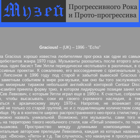
Gracious!
– (UK) – 1996 - "Echo"
па Gracious хорошо известна любителями прог-рока как одни из самы
ебютантов жанра 1970 года. Музыканты разошлись после второго аль
лишь один басист Тим Уитли периодически «всплывал» в различных, в 
ссивных проектах. К сожалению, его воссоединение с оригинальным 
м Липсоном в 1996 году под старой и забытой вывеской Gracious 
заметным событием в мире рок-музыки, как оно бы того заслуживало
ан мизерным тиражом небольшой английской конторкой Centaur Disc
нсамбля приняла форму трио, в котором лидирующие позиции занял к
 Сев Левкович, с которым Уитли играл еще в 1980-х. К счастью, собрали
о, чтобы высасывать соки из своего скромного наследия, а те
аться к архаическому звуку 1970-х. Напротив, не возникает от
ий не только со старой группой, но и с подавляющим количеством со
обще. Ну а в контексте широко распространенного нео-прога стилистику
можно назвать уникальной. Возможно, эти музыканты, сами того н
ь на территорию такого необычного стиля, как «Пятый элемент», по тер
ьшикова. Пространство между длинными композициями за
нтальные авторские прелюдии Левковича, каждая из которых названа
ода: «Весна», «Лето» и т.д. Так случилось, что накануне я прослушива