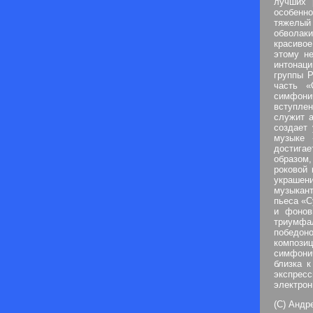
лучших 
особенн
тяжелый
обволак
красивое
этому н
интонаци
группы Р
часть «
симфони
вступлен
служит а
создает 
музыке 
достига
образом,
роковой
украшен
музыкан
пьеса «C
и фонов
триумфа
победон
композиц
симфонич
близка к
экспрес
электрон
(C) Анд