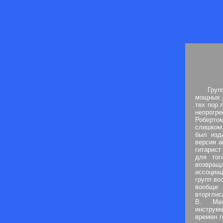
Груп
мощных д
тех пор 
непрогре
Роберто
слишком 
был изд
версия а
гитарист
для тог
возвращ
ассоциац
групп во
вообще 
вторглис
В. Мен
инструме
времен г