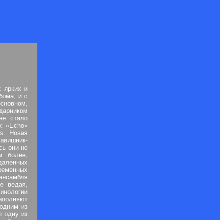
х ярких и
бома, и с
основном,
ударником
не стало
: «Echo»
s. Новая
лавишник-
сь они не
м более,
даленных
временных
 ансамбля
е ведая,
минологии
полняют
 одним из
л одну из