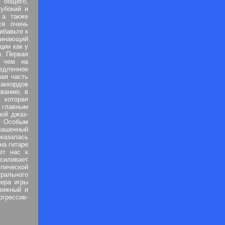
 общего,
убокий и
 а также
ся очень
ибавьте к
минающий
ции как у
я. Первая
, чем на
едленное
рая часть
 аккордов
ванию, в
 которая
 главным
ной джаз-
. Особым
лашенный
казалась
на гитаре
ет нас к
силивает
пической
трального
нера игры
вижный и
грессив-